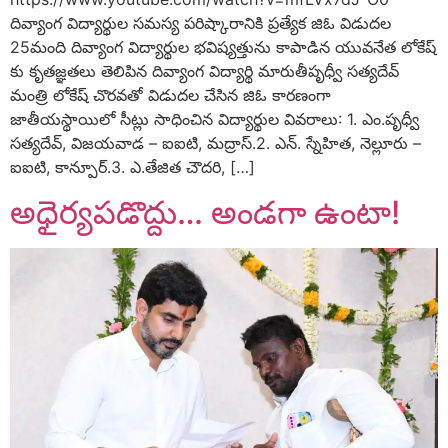
దివ్యాంగ విద్యార్థుల సమస్య పరిష్కారానికి ప్రత్యేక జిఓ విడుదల
25మంది దివ్యాంగ విద్యార్థుల భవిష్యత్తును కాపాడిన యువనేత లోకేష్
కు కృతజ్ఞతలు తెలిపిన దివ్యాంగ విద్యార్థి మారుతీపృధ్వీ సత్యదేవ్
మంత్రి లోకేష్ చొరవతో విడుదల చేసిన జిఓ కారణంగా
జాతీయస్థాయిలో సీట్లు సాధించిన విద్యార్థుల వివరాలు: 1. ఎం.పృధ్వీ
సత్యదేవ్, విజయవాడ – ఐఐటి, మద్రాస్.2. ఎన్. స్నేహిత, నెల్లూరు –
ఐఐటి, కాన్పూర్.3. ఎ.తేజిత చౌదరి, […]
అధైర్యపడొద్దు… అండగా ఉంటా!