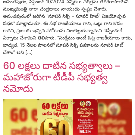
అనంతపురం, సెప్టెంబర్ 10:2024 ఎన్నికలు చరిత్రను తిరగరాసాయని
ముఖ్యమంత్రి నారా చంద్రబాబు నాయుడు స్పష్టం చేశారు.
అనంతపురంలో జరిగిన “సూపర్ సిక్స్ – సూపర్ హిట్” విజయోత్సవ
సభలో మాట్లాడుతూ, ఈ సభ రాజకీయాలు గాని, ఓట్లు గాని కోసం
కాదని, ప్రజలకు ఇచ్చిన హామీలను నిలబెట్టుకున్నామని చెప్పేందుకే
ఏర్పాటు చేశామని తెలిపారు. “సంక్షేమం అంటే ఓట్ల రాజకీయాలు కాదు,
బాధ్యత. 15 నెలల పాలనలో సూపర్ సిక్స్ పథకాలను సూపర్ హిట్
చేశాం” అని […]
60 లక్షలు దాటిన సభ్యత్వాలు –
మహాజోరుగా టీడీపీ సభ్యత్వ
నమోదు