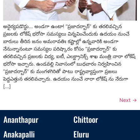
అధైర్యపడొద్దు… అండగా ఉంటా! “ప్రజాదర్బార్” కు తరలివచ్చిన
ప్రజలకు లోకేష్ భరోసా సమస్యలు విన్నవించేందుకు ఉదయం నుంచే
బారులు తీరిన జనం అమరావతిః కష్టాల్లో ఉన్నవారికి అండగా
నేనున్నానంటూ సమస్యల పరిష్కారం కోసం “ప్రజాదర్బార్” కు
తరలివచ్చిన ప్రజలకు విద్య, ఐటీ, ఎలక్ట్రానిక్స్ శాఖ మంత్రి నారా లోకేష్
భరోసా ఇచ్చారు. ఉండవల్లి నివాసంలో బుధవారం నిర్వహించిన
“ప్రజాదర్బార్” కు మంగళగిరితో పాటు రాష్ట్రవ్యాప్తంగా ప్రజలు
పెద్దఎత్తున తరలివచ్చారు. ఉదయం నుంచే నారా లోకేష్ ను నేరుగా
[…]
Next
→
Ananthapur
Chittoor
Anakapalli
Eluru