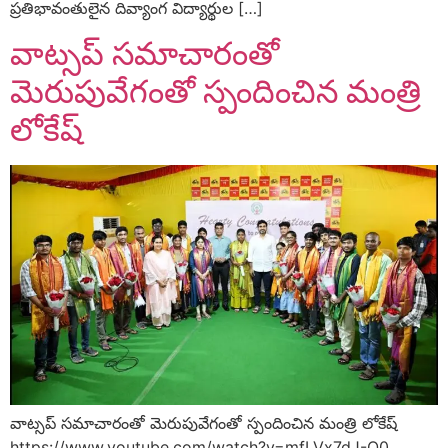
ప్రతిభావంతులైన దివ్యాంగ విద్యార్థుల […]
వాట్సప్ సమాచారంతో
మెరుపువేగంతో స్పందించిన మంత్రి
లోకేష్
వాట్సప్ సమాచారంతో మెరుపువేగంతో స్పందించిన మంత్రి లోకేష్
https://www.youtube.com/watch?v=mfLVx7dJ-O0