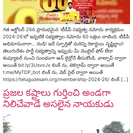
గత అక్టోబర్ 26న ప్రారంభమైన ‘టీడీపీ సభ్యత్వ నమోదు కార్యక్రమం
2024-26’లో ఇప్పటికే సభ్యత్వాల నమోదు 60 లక్షలు దాటింది. టీడీపీ
అభిమానులారా… రండి! ఇదే స్ఫూర్తితో మరిన్ని రికార్డులు సృష్టిద్దాం!!
తెలుగుదేశం పార్టీ సభ్యత్వాన్ని ఇప్పుడు మీ మొబైల్ ఫోన్ లేదా
కంప్యూటర్ నుంచి సులభంగా ఆన్ లైన్లోనే తీసుకోండి. వాట్సాప్ ద్వారా
అయితే bit.ly/3UsvoJx లింక్ ను, టెలిగ్రామ్ ద్వారా అయితే
t.me/MyTDP_bot లింక్ ను, వెబ్ సైట్ ద్వారా అయితే
https://telugudesam.org/membership-2024-26/ లింక్ […]
ప్రజల కష్టాలు గుర్తించి అండగా
నిలిచేవాడే అసలైన నాయకుడు