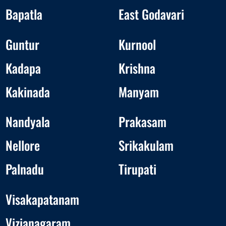
Bapatla
East Godavari
Guntur
Kurnool
Kadapa
Krishna
Kakinada
Manyam
Nandyala
Prakasam
Nellore
Srikakulam
Palnadu
Tirupati
Visakapatanam
Vizianagaram