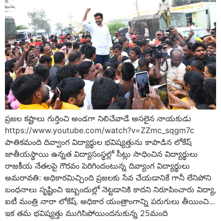
ప్రజల కష్టాలు గుర్తించి అండగా నిలిచేవాడే అసలైన నాయకుడు
https://www.youtube.com/watch?v=ZZmc_sqgm7c
పాతికమంది దివ్వాంగ విద్యార్థుల భవిష్యత్తును కాపాడిన లోకేష్
జాతీయస్థాయి ఉన్నత విద్యాసంస్థల్లో సీట్లు సాధించిన విద్యార్థులు
రాజకీయ నేతలపై గౌరవం పెరిగిందంటున్న దివ్యాంగ విద్యార్థులు
అమరావతి: అధికారమిచ్చింది ప్రజలకు సేవ చేయడానికే గానీ లేనిపోని
బంధనాలు సృష్టించి ఇబ్బందుల్లో నెట్టడానికి కాదని నిరూపించారు విద్యా,
ఐటీ మంత్రి నారా లోకేష్. అధికార యంత్రాంగాన్ని పరుగులు తీయించి…
ఇక తమ భవిష్యత్తు ముగిసిపోయిందనుకున్న 25మంది